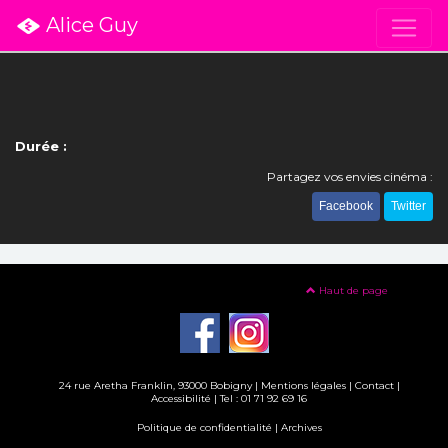
Alice Guy
Durée :
Partagez vos envies cinéma :
Facebook
Twitter
Haut de page
24 rue Aretha Franklin, 93000 Bobigny |
Mentions légales
|
Contact
|
Accessibilité
| Tel : 01 71 92 69 16
Politique de confidentialité
|
Archives