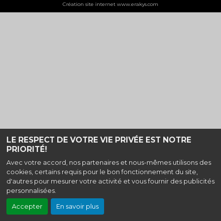
Création site internet www.erakys.com
LE RESPECT DE VOTRE VIE PRIVÉE EST NOTRE
PRIORITÉ!
Avec votre accord, nos partenaires et nous-mêmes utilisons des
cookies, certains requis pour le bon fonctionnement du site,
d'autres pour mesurer votre activité et vous fournir des publicités
personnalisées.
Accepter
En savoir plus