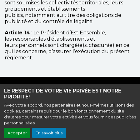
sont soumises les collectivités territoriales, leurs
groupements et établissements
publics, notamment au titre des obligations de
publicité et du contrôle de légalité.
Article 14
: Le Président d’Est Ensemble,
les responsables d’établissements et
leurs personnels sont chargé(e)s, chacun(e) en ce
qui les concerne, d’assurer l’exécution du présent
règlement.
Haut de page
LE RESPECT DE VOTRE VIE PRIVÉE EST NOTRE
PRIORITÉ!
Avec votre accord, nos partenaires et nous-mêmes utilisons des
cookies, certains requis pour le bon fonctionnement du site,
24 rue Aretha Franklin, 93000 Bobigny |
Mentions légales
|
Contact
|
d'autres pour mesurer votre activité et vous fournir des publicités
Accessibilité
| Tel : 01 71 92 69 16
personnalisées.
Politique de confidentialité
|
Archives
Accepter
En savoir plus
Création site internet www.erakys.com