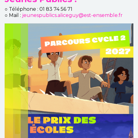
○ Téléphone : 01 83 74 56 71
○ Mail :
jeunespublics.aliceguy@est-ensemble.fr