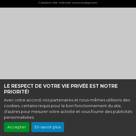
Création site internet www.erakys.com
LE RESPECT DE VOTRE VIE PRIVÉE EST NOTRE
PRIORITÉ!
Avec votre accord, nos partenaires et nous-mêmes utilisons des
cookies, certains requis pour le bon fonctionnement du site,
d'autres pour mesurer votre activité et vous fournir des publicités
personnalisées.
Accepter
En savoir plus