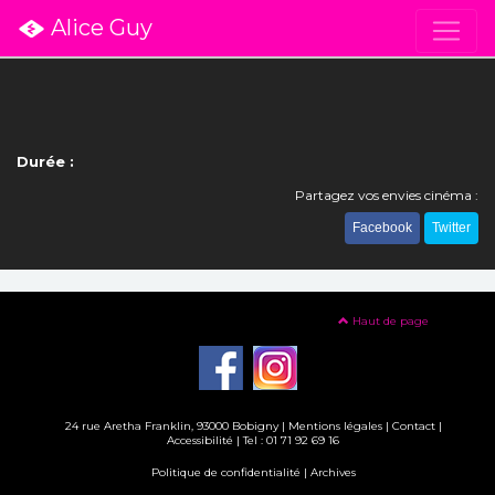
Alice Guy
Durée :
Partagez vos envies cinéma :
Facebook
Twitter
Haut de page
24 rue Aretha Franklin, 93000 Bobigny |
Mentions légales
|
Contact
|
Accessibilité
| Tel : 01 71 92 69 16
Politique de confidentialité
|
Archives