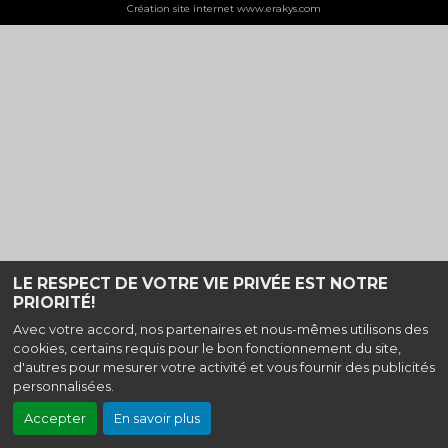
Création site internet www.erakys.com
LE RESPECT DE VOTRE VIE PRIVÉE EST NOTRE
PRIORITÉ!
Avec votre accord, nos partenaires et nous-mêmes utilisons des
cookies, certains requis pour le bon fonctionnement du site,
d'autres pour mesurer votre activité et vous fournir des publicités
personnalisées.
Accepter
En savoir plus