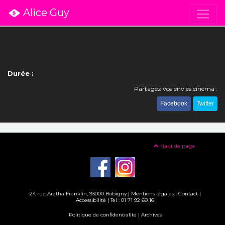
Alice Guy
Durée :
Partagez vos envies cinéma :
Facebook
Twitter
Haut de page
24 rue Aretha Franklin, 93000 Bobigny |
Mentions légales
|
Contact
|
Accessibilité
| Tel : 01 71 92 69 16
Politique de confidentialité
|
Archives