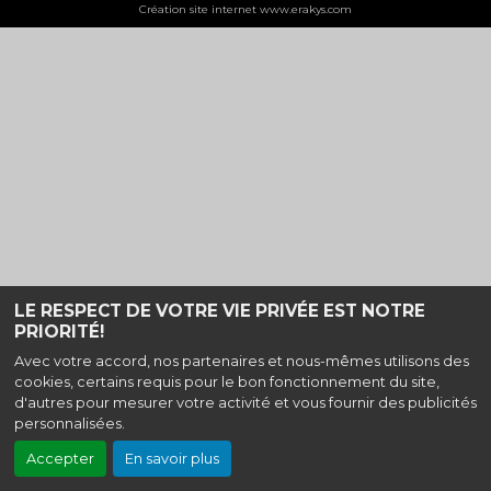
Création site internet www.erakys.com
LE RESPECT DE VOTRE VIE PRIVÉE EST NOTRE
PRIORITÉ!
Avec votre accord, nos partenaires et nous-mêmes utilisons des
cookies, certains requis pour le bon fonctionnement du site,
d'autres pour mesurer votre activité et vous fournir des publicités
personnalisées.
Accepter
En savoir plus