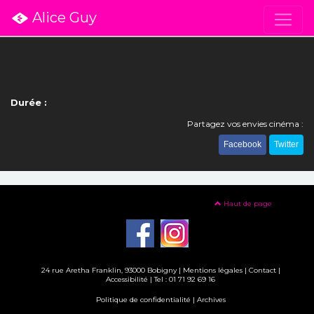
Alice Guy
Durée :
Partagez vos envies cinéma :
Facebook
Twitter
Haut de page
24 rue Aretha Franklin, 93000 Bobigny |
Mentions légales
|
Contact
|
Accessibilité
| Tel : 01 71 92 69 16
Politique de confidentialité
|
Archives