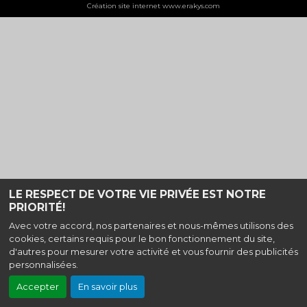
Création site internet www.erakys.com
LE RESPECT DE VOTRE VIE PRIVÉE EST NOTRE
PRIORITÉ!
Avec votre accord, nos partenaires et nous-mêmes utilisons des
cookies, certains requis pour le bon fonctionnement du site,
d'autres pour mesurer votre activité et vous fournir des publicités
personnalisées.
Accepter
En savoir plus