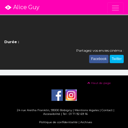
Alice Guy
Durée :
Partagez vos envies cinéma :
Facebook
Twitter
Haut de page
24 rue Aretha Franklin, 93000 Bobigny |
Mentions légales
|
Contact
|
Accessibilité
| Tel : 01 71 92 69 16
Politique de confidentialité
|
Archives