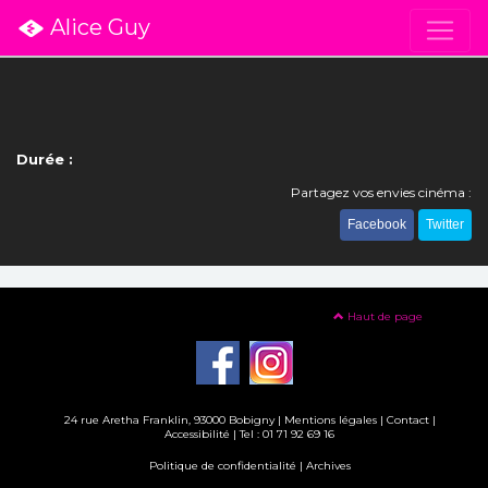
Alice Guy
Durée :
Partagez vos envies cinéma :
Facebook
Twitter
Haut de page
24 rue Aretha Franklin, 93000 Bobigny |
Mentions légales
|
Contact
|
Accessibilité
| Tel : 01 71 92 69 16
Politique de confidentialité
|
Archives