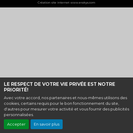
Création site internet www.erakys.com
LE RESPECT DE VOTRE VIE PRIVÉE EST NOTRE
PRIORITÉ!
Avec votre accord, nos partenaires et nous-mêmes utilisons des
cookies, certains requis pour le bon fonctionnement du site,
d'autres pour mesurer votre activité et vous fournir des publicités
personnalisées.
Accepter
En savoir plus