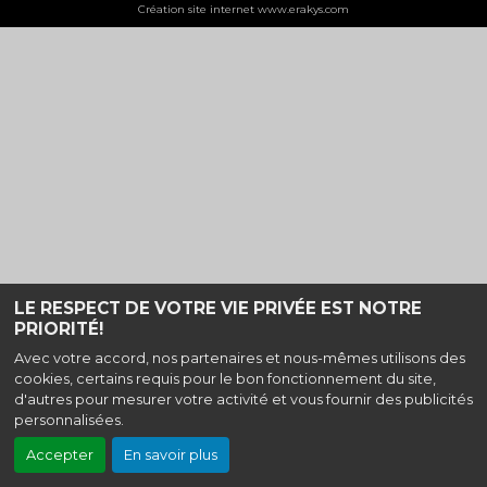
Création site internet www.erakys.com
LE RESPECT DE VOTRE VIE PRIVÉE EST NOTRE
PRIORITÉ!
Avec votre accord, nos partenaires et nous-mêmes utilisons des
cookies, certains requis pour le bon fonctionnement du site,
d'autres pour mesurer votre activité et vous fournir des publicités
personnalisées.
Accepter
En savoir plus