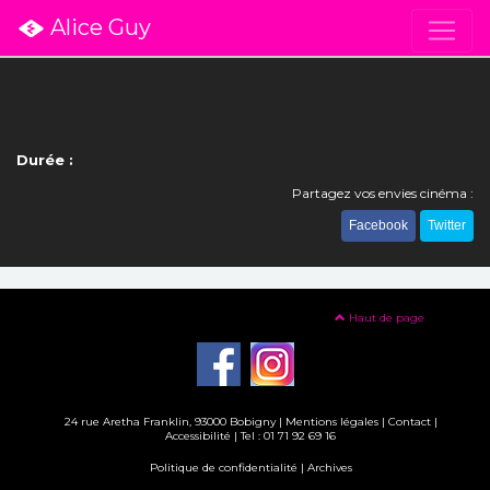
Alice Guy
Durée :
Partagez vos envies cinéma :
Facebook
Twitter
Haut de page
24 rue Aretha Franklin, 93000 Bobigny |
Mentions légales
|
Contact
|
Accessibilité
| Tel : 01 71 92 69 16
Politique de confidentialité
|
Archives