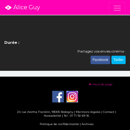
Alice Guy
Durée :
Partagez vos envies cinéma :
Facebook
Twitter
Haut de page
24 rue Aretha Franklin, 93000 Bobigny |
Mentions légales
|
Contact
|
Accessibilité
| Tel : 01 71 92 69 16
Politique de confidentialité
|
Archives