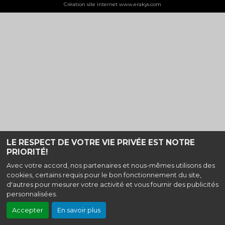
Création site internet www.erakys.com
LE RESPECT DE VOTRE VIE PRIVÉE EST NOTRE
PRIORITÉ!
Avec votre accord, nos partenaires et nous-mêmes utilisons des
cookies, certains requis pour le bon fonctionnement du site,
d'autres pour mesurer votre activité et vous fournir des publicités
personnalisées.
Accepter
En savoir plus