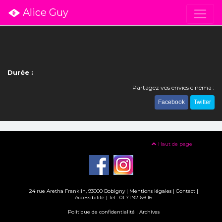
Alice Guy
Durée :
Partagez vos envies cinéma :
Facebook
Twitter
Haut de page
24 rue Aretha Franklin, 93000 Bobigny |
Mentions légales
|
Contact
|
Accessibilité
| Tel : 01 71 92 69 16
Politique de confidentialité
|
Archives