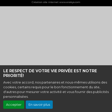
Création site internet www.erakys.com
LE RESPECT DE VOTRE VIE PRIVÉE EST NOTRE
PRIORITÉ!
Avec votre accord, nos partenaires et nous-mêmes utilisons des
cookies, certains requis pour le bon fonctionnement du site,
d'autres pour mesurer votre activité et vous fournir des publicités
personnalisées.
Accepter
En savoir plus