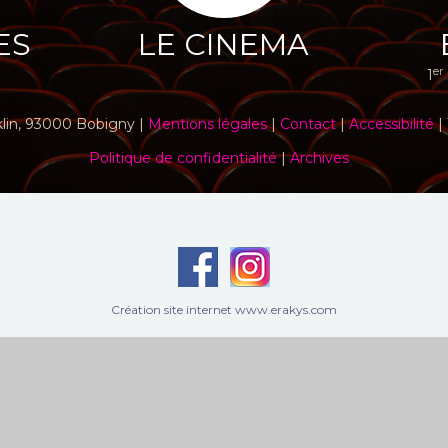
ES
LE CINEMA
er
1
klin, 93000 Bobigny |
Mentions légales
|
Contact
|
Accessibilité
| 
Politique de confidentialité
|
Archives
Création site internet www.erakys.com