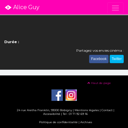
Alice Guy
Durée :
Partagez vos envies cinéma :
Facebook
Twitter
Haut de page
24 rue Aretha Franklin, 93000 Bobigny |
Mentions légales
|
Contact
|
Accessibilité
| Tel : 01 71 92 69 16
Politique de confidentialité
|
Archives