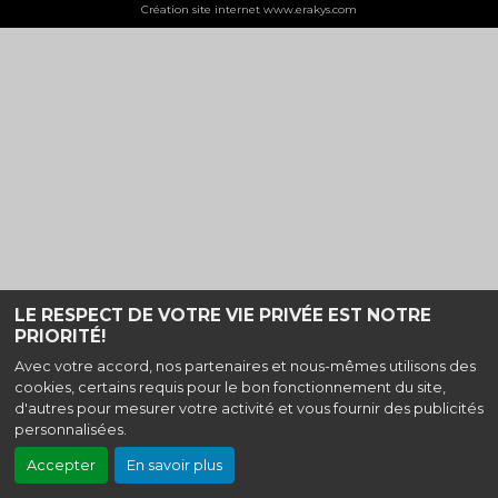
Création site internet www.erakys.com
LE RESPECT DE VOTRE VIE PRIVÉE EST NOTRE
PRIORITÉ!
Avec votre accord, nos partenaires et nous-mêmes utilisons des
cookies, certains requis pour le bon fonctionnement du site,
d'autres pour mesurer votre activité et vous fournir des publicités
personnalisées.
Accepter
En savoir plus