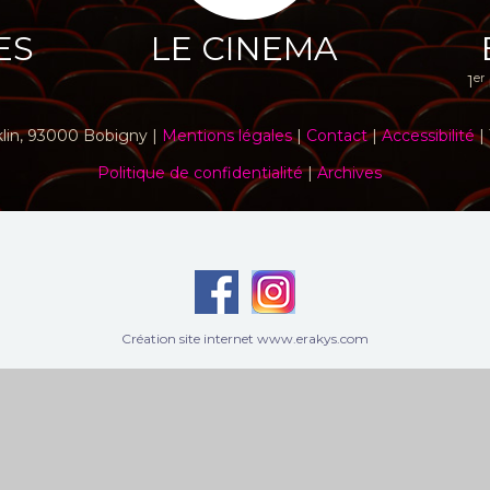
ES
LE CINEMA
er
1
klin, 93000 Bobigny |
Mentions légales
|
Contact
|
Accessibilité
| 
Politique de confidentialité
|
Archives
Création site internet www.erakys.com