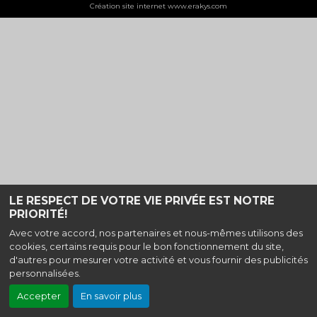
Création site internet www.erakys.com
LE RESPECT DE VOTRE VIE PRIVÉE EST NOTRE
PRIORITÉ!
Avec votre accord, nos partenaires et nous-mêmes utilisons des
cookies, certains requis pour le bon fonctionnement du site,
d'autres pour mesurer votre activité et vous fournir des publicités
personnalisées.
Accepter
En savoir plus