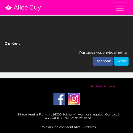
Alice Guy
Durée :
Partagez vos envies cinéma :
Facebook
Twitter
Haut de page
24 rue Aretha Franklin, 93000 Bobigny |
Mentions légales
|
Contact
|
Accessibilité
| Tel : 01 71 92 69 16
Politique de confidentialité
|
Archives