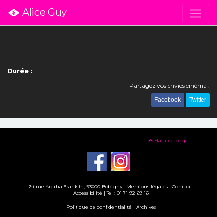
Alice Guy
Durée :
Partagez vos envies cinéma :
Facebook
Twitter
Haut de page
24 rue Aretha Franklin, 93000 Bobigny |
Mentions légales
|
Contact
|
Accessibilité
| Tel : 01 71 92 69 16
Politique de confidentialité
|
Archives