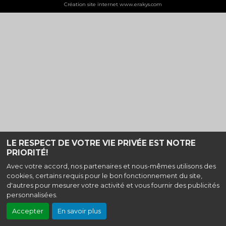
Création site internet www.erakys.com
LE RESPECT DE VOTRE VIE PRIVÉE EST NOTRE
PRIORITÉ!
Avec votre accord, nos partenaires et nous-mêmes utilisons des
cookies, certains requis pour le bon fonctionnement du site,
d'autres pour mesurer votre activité et vous fournir des publicités
personnalisées.
Accepter
En savoir plus