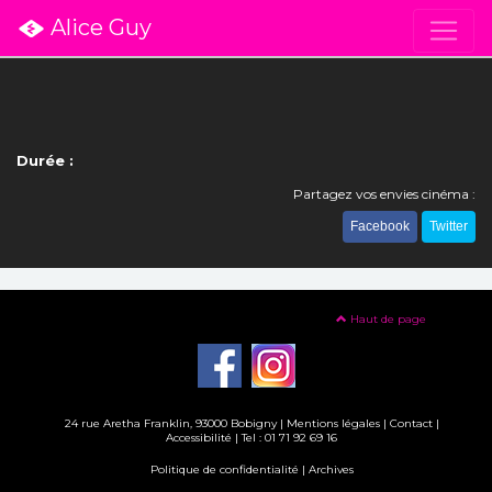
Alice Guy
Durée :
Partagez vos envies cinéma :
Facebook
Twitter
Haut de page
24 rue Aretha Franklin, 93000 Bobigny |
Mentions légales
|
Contact
|
Accessibilité
| Tel : 01 71 92 69 16
Politique de confidentialité
|
Archives