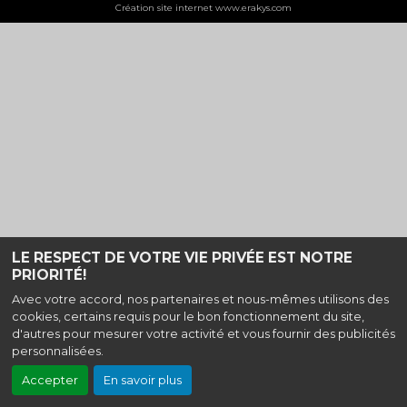
Création site internet www.erakys.com
LE RESPECT DE VOTRE VIE PRIVÉE EST NOTRE
PRIORITÉ!
Avec votre accord, nos partenaires et nous-mêmes utilisons des
cookies, certains requis pour le bon fonctionnement du site,
d'autres pour mesurer votre activité et vous fournir des publicités
personnalisées.
Accepter
En savoir plus