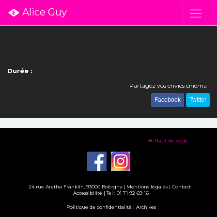
Alice Guy
Durée :
Partagez vos envies cinéma :
Facebook
Twitter
Haut de page
24 rue Aretha Franklin, 93000 Bobigny |
Mentions légales
|
Contact
|
Accessibilité
| Tel : 01 71 92 69 16
Politique de confidentialité
|
Archives