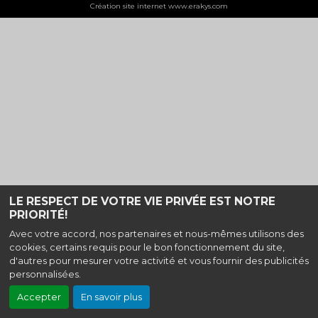
Création site internet www.erakys.com
LE RESPECT DE VOTRE VIE PRIVÉE EST NOTRE
PRIORITÉ!
Avec votre accord, nos partenaires et nous-mêmes utilisons des
cookies, certains requis pour le bon fonctionnement du site,
d'autres pour mesurer votre activité et vous fournir des publicités
personnalisées.
Accepter
En savoir plus