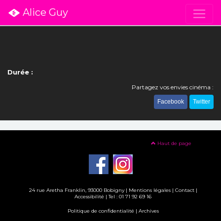
Alice Guy
Durée :
Partagez vos envies cinéma :
Facebook
Twitter
Haut de page
24 rue Aretha Franklin, 93000 Bobigny |
Mentions légales
|
Contact
|
Accessibilité
| Tel : 01 71 92 69 16
Politique de confidentialité
|
Archives