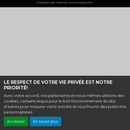
Création site internet www.erakys.com
LE RESPECT DE VOTRE VIE PRIVÉE EST NOTRE
PRIORITÉ!
Avec votre accord, nos partenaires et nous-mêmes utilisons des
cookies, certains requis pour le bon fonctionnement du site,
d'autres pour mesurer votre activité et vous fournir des publicités
personnalisées.
Accepter
En savoir plus