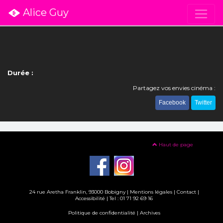
Alice Guy
Durée :
Partagez vos envies cinéma :
Facebook
Twitter
Haut de page
24 rue Aretha Franklin, 93000 Bobigny |
Mentions légales
|
Contact
|
Accessibilité
| Tel : 01 71 92 69 16
Politique de confidentialité
|
Archives