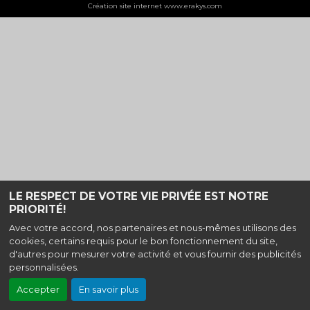
Création site internet www.erakys.com
LE RESPECT DE VOTRE VIE PRIVÉE EST NOTRE
PRIORITÉ!
Avec votre accord, nos partenaires et nous-mêmes utilisons des
cookies, certains requis pour le bon fonctionnement du site,
d'autres pour mesurer votre activité et vous fournir des publicités
personnalisées.
Accepter
En savoir plus