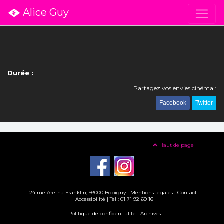
Alice Guy
Durée :
Partagez vos envies cinéma :
Facebook
Twitter
Haut de page
24 rue Aretha Franklin, 93000 Bobigny |
Mentions légales
|
Contact
|
Accessibilité
| Tel : 01 71 92 69 16
Politique de confidentialité
|
Archives