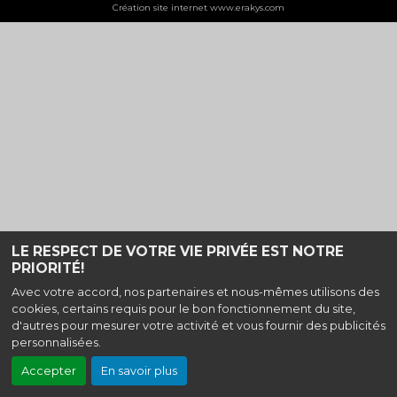
Création site internet www.erakys.com
LE RESPECT DE VOTRE VIE PRIVÉE EST NOTRE
PRIORITÉ!
Avec votre accord, nos partenaires et nous-mêmes utilisons des
cookies, certains requis pour le bon fonctionnement du site,
d'autres pour mesurer votre activité et vous fournir des publicités
personnalisées.
Accepter
En savoir plus