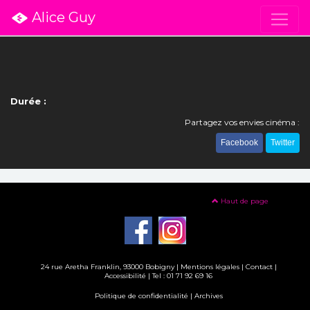
Alice Guy
Durée :
Partagez vos envies cinéma :
Facebook
Twitter
Haut de page
24 rue Aretha Franklin, 93000 Bobigny |
Mentions légales
|
Contact
|
Accessibilité
| Tel : 01 71 92 69 16
Politique de confidentialité
|
Archives