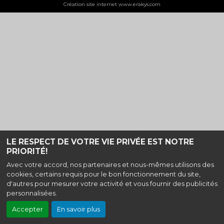
Création site internet www.erakys.com
LE RESPECT DE VOTRE VIE PRIVÉE EST NOTRE
PRIORITÉ!
Avec votre accord, nos partenaires et nous-mêmes utilisons des
cookies, certains requis pour le bon fonctionnement du site,
d'autres pour mesurer votre activité et vous fournir des publicités
personnalisées.
Accepter
En savoir plus