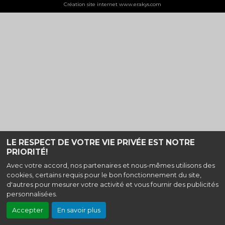
Création site internet www.erakys.com
LE RESPECT DE VOTRE VIE PRIVÉE EST NOTRE
PRIORITÉ!
Avec votre accord, nos partenaires et nous-mêmes utilisons des
cookies, certains requis pour le bon fonctionnement du site,
d'autres pour mesurer votre activité et vous fournir des publicités
personnalisées.
Accepter
En savoir plus