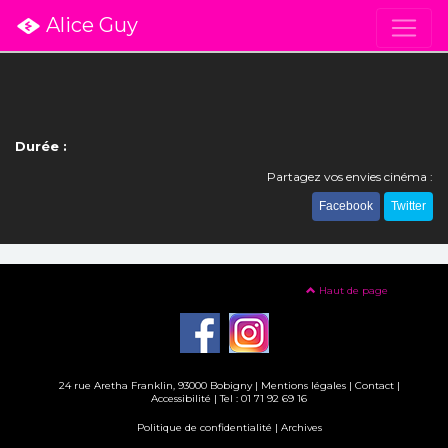
Alice Guy
Durée :
Partagez vos envies cinéma :
Facebook
Twitter
Haut de page
24 rue Aretha Franklin, 93000 Bobigny |
Mentions légales
|
Contact
|
Accessibilité
| Tel : 01 71 92 69 16
Politique de confidentialité
|
Archives