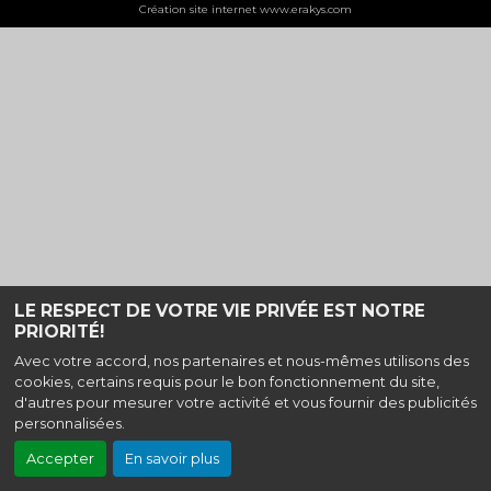
Création site internet www.erakys.com
LE RESPECT DE VOTRE VIE PRIVÉE EST NOTRE
PRIORITÉ!
Avec votre accord, nos partenaires et nous-mêmes utilisons des
cookies, certains requis pour le bon fonctionnement du site,
d'autres pour mesurer votre activité et vous fournir des publicités
personnalisées.
Accepter
En savoir plus