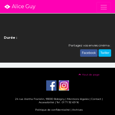
Alice Guy
Durée :
Partagez vos envies cinéma :
Facebook
Twitter
Haut de page
24 rue Aretha Franklin, 93000 Bobigny |
Mentions légales
|
Contact
|
Accessibilité
| Tel : 01 71 92 69 16
Politique de confidentialité
|
Archives