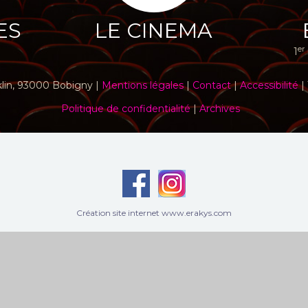
ES
LE CINEMA
er
1
klin, 93000 Bobigny |
Mentions légales
|
Contact
|
Accessibilité
| 
Politique de confidentialité
|
Archives
Création site internet www.erakys.com