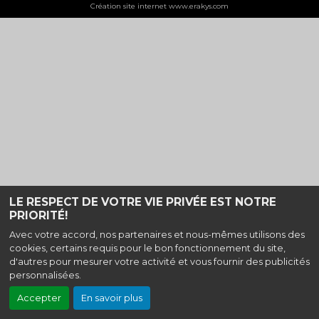
Création site internet www.erakys.com
LE RESPECT DE VOTRE VIE PRIVÉE EST NOTRE
PRIORITÉ!
Avec votre accord, nos partenaires et nous-mêmes utilisons des
cookies, certains requis pour le bon fonctionnement du site,
d'autres pour mesurer votre activité et vous fournir des publicités
personnalisées.
Accepter
En savoir plus