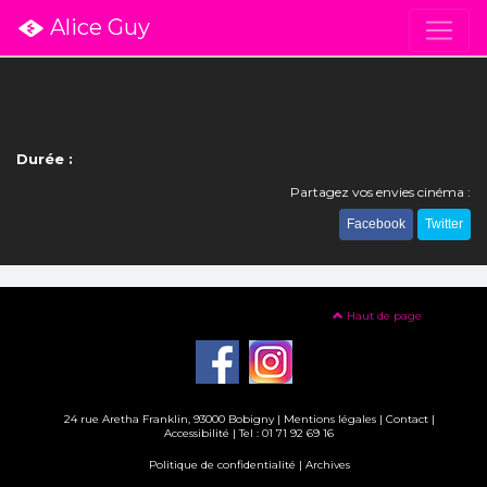
Alice Guy
Durée :
Partagez vos envies cinéma :
Facebook
Twitter
Haut de page
24 rue Aretha Franklin, 93000 Bobigny |
Mentions légales
|
Contact
|
Accessibilité
| Tel : 01 71 92 69 16
Politique de confidentialité
|
Archives