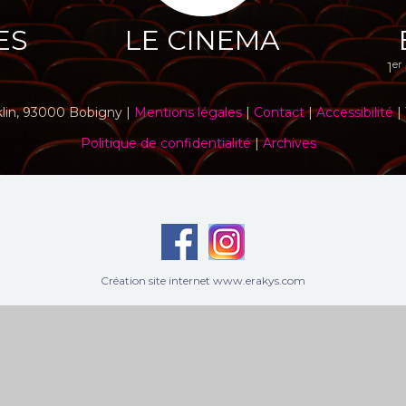
ES
LE CINEMA
er
1
klin, 93000 Bobigny |
Mentions légales
|
Contact
|
Accessibilité
| 
Politique de confidentialité
|
Archives
Création site internet www.erakys.com